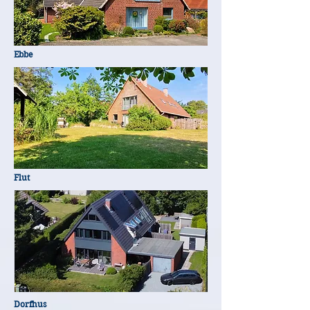
Ebbe
Flut
Dorfhus