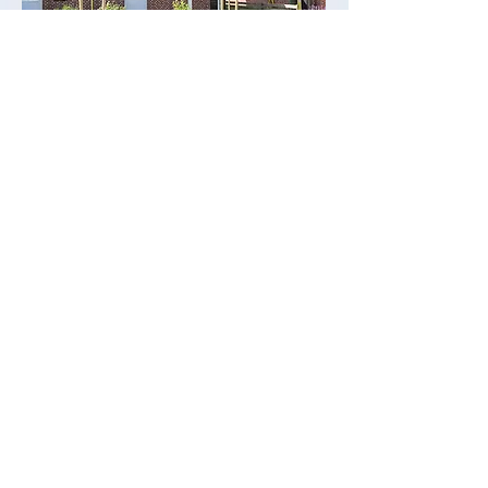
Hus Westereck
Kohls to Huus
Deichblick